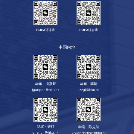
EMBA环球班
EMBA综合班
中国内地
华东 - 潘嘉琰
华东 - 李琦
jyanpan@hku.hk
lizzyl@hku.hk
华北 - 盛虹
华南 - 陈旻洁
shengh@hku.hk
vivianchensz@hku.hk