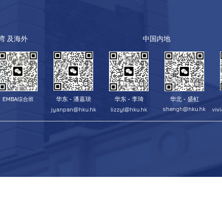
台湾 及海外
中国内地
华北 - 盛虹
华东 - 潘嘉琰
华东 - 李琦
EMBA综合班
shengh@hku.hk
jyanpan@hku.hk
lizzyl@hku.hk
viv