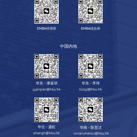
EMBA环球班
EMBA综合班
中国内地
华东 - 潘嘉琰
华东 - 李琦
jyanpan@hku.hk
lizzyl@hku.hk
华北 - 盛虹
华南 - 陈旻洁
shengh@hku.hk
vivianchensz@hku.hk