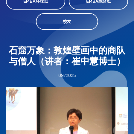
EMBA环球班
EMBA综合班
校友
石窟万象：敦煌壁画中的商队
与僧人（讲者：崔中慧博士）
09/2025