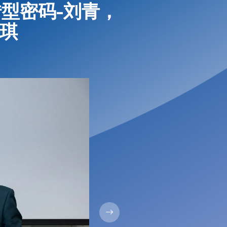
型密码-刘青，
琦琪