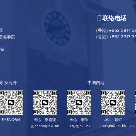
联络电话
目组
(香港) +852 3917 3
管理学院
(香港) +852 3917 3
6室
台湾 及海外
中国内地
华北 - 盛虹
华东 - 潘嘉琰
华东 - 李琦
EMBA综合班
shengh@hku.hk
jyanpan@hku.hk
lizzyl@hku.hk
viv