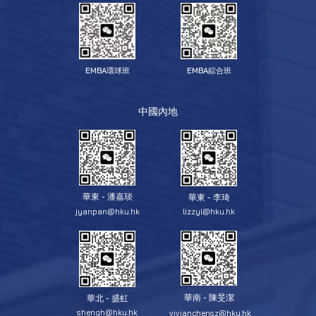
EMBA環球班
EMBA綜合班
中國內地
華東 - 潘嘉琰
華東 - 李琦
jyanpan@hku.hk
lizzyl@hku.hk
華南 - 陳旻潔
華北 - 盛虹
shengh@hku.hk
vivianchensz@hku.hk