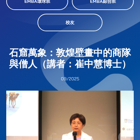
EMBA環球班
EMBA綜合班
校友
石窟萬象：敦煌壁畫中的商隊
與僧人（講者：崔中慧博士）
09/2025