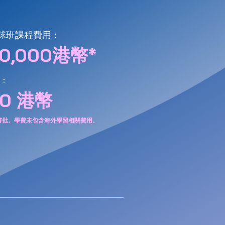
環球班課程費用：
60,000港幣*
：
00 港幣
審批。學費未包含海外學習相關費用。