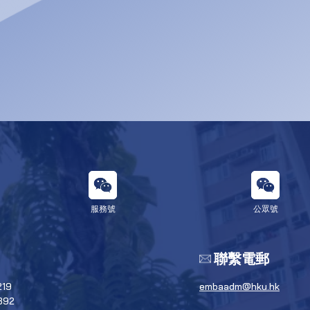
服務號
公眾號
聯繫電郵
219
embaadm@hku.hk
392