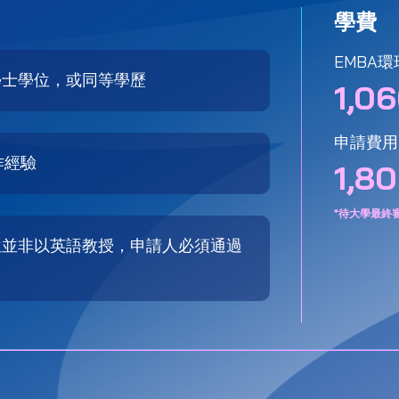
學費
EMBA
學士學位，或同等學歷
1,0
申請費用
作經驗
1,8
*待大學最終
位並非以英語教授，申請人必須通過