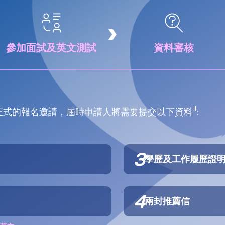
參加面試及英文測試
資料審核
#
正式的報名邀請，屆時申請人將需要提交以下資料
:
3
學歷及工作履歷證
4
兩封推薦信