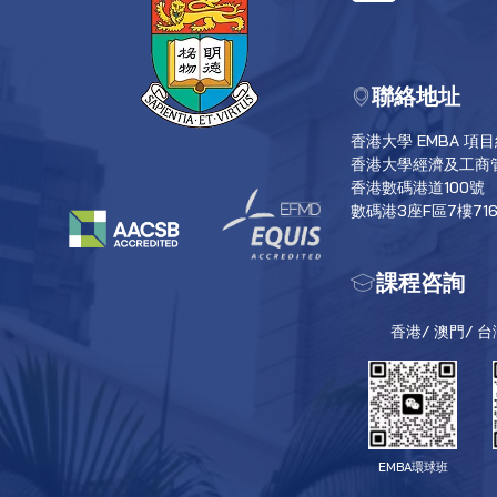
聯絡地址
香港大學 EMBA 項
香港大學經濟及工商
香港數碼港道100號
數碼港3座F區7樓71
課程咨詢
香港/ 澳門/ 
EMBA環球班