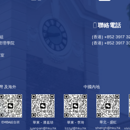
聯絡電話
目組
(香港) +852 3917 3
管理學院
(香港) +852 3917 3
6室
台灣 及海外
中國內地
華北 - 盛虹
華東 - 潘嘉琰
華東 - 李琦
EMBA綜合班
shengh@hku.hk
jyanpan@hku.hk
lizzyl@hku.hk
viv