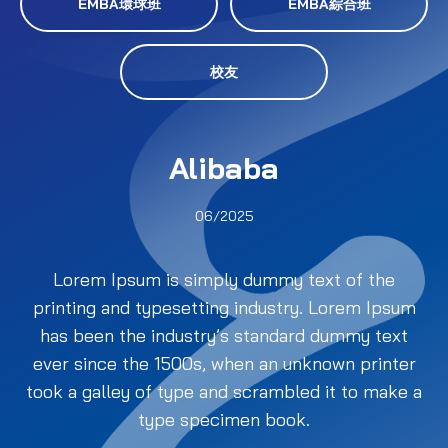
EMBA環球班
EMBA綜合班
校友
Alibaba
06/2025
Lorem Ipsum is simply dummy text of the
printing and typesetting industry. Lorem Ipsum
has been the industry’s standard dummy text
ever since the 1500s, when an unknown printer
took a galley of type and scrambled it to make a
type specimen book.