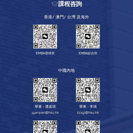
課程咨詢
香港/ 澳門/ 台灣 及海外
EMBA環球班
EMBA綜合班
中國內地
華東 - 潘嘉琰
華東 - 李琦
jyanpan@hku.hk
lizzyl@hku.hk