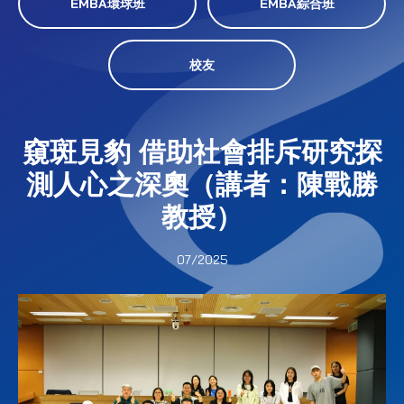
EMBA環球班
EMBA綜合班
校友
窺斑見豹 借助社會排斥研究探
測人心之深奧（講者：陳戰勝
教授）
07/2025