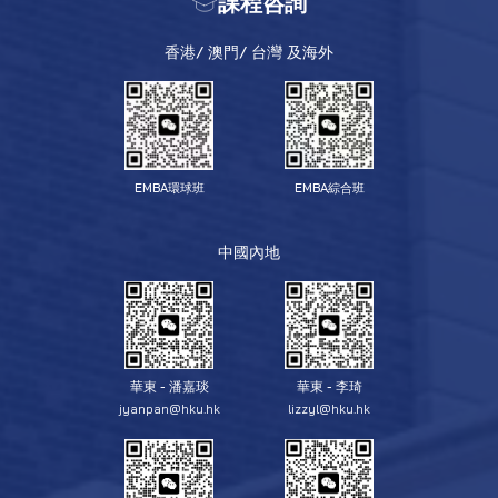
課程咨詢
香港/ 澳門/ 台灣 及海外
EMBA環球班
EMBA綜合班
中國內地
華東 - 潘嘉琰
華東 - 李琦
jyanpan@hku.hk
lizzyl@hku.hk