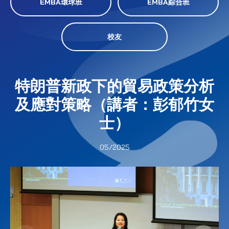
EMBA環球班
EMBA綜合班
校友
特朗普新政下的貿易政策分析
及應對策略（講者：彭郁竹女
士）
05/2025