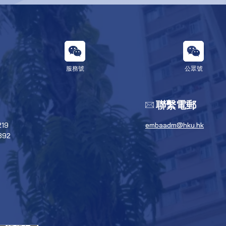
服務號
公眾號
聯繫電郵
219
embaadm@hku.hk
392