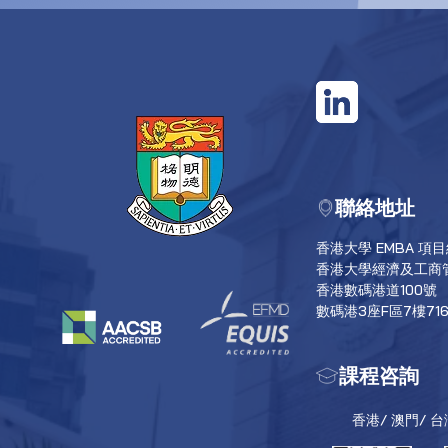
聯絡地址
香港大學 EMBA 項
香港大學經濟及工商
香港數碼港道100號
數碼港3座F區7樓71
課程咨詢
香港/ 澳門/ 