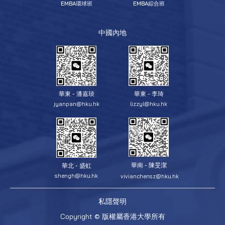
EMBA環球班
EMBA綜合班
中國內地
華東 - 潘嘉琰
華東 - 李琦
jyanpan@hku.hk
lizzyl@hku.hk
華南 - 陳旻潔
華北 - 盛虹
shengh@hku.hk
vivianchensz@hku.hk
私隱聲明
Copyright © 版權屬香港大學所有