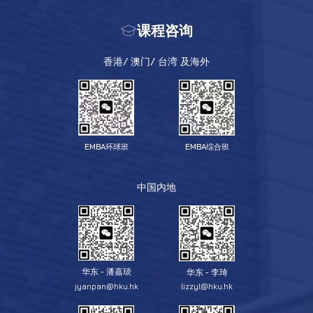
课程咨询
香港/ 澳门/ 台湾 及海外
EMBA环球班
EMBA综合班
中国内地
华东 - 潘嘉琰
华东 - 李琦
jyanpan@hku.hk
lizzyl@hku.hk