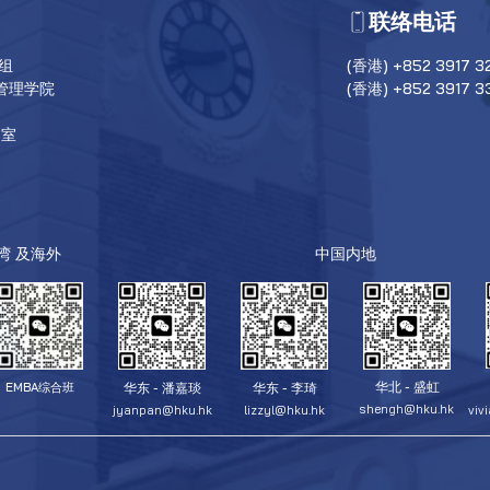
联络电话
目组
(香港) +852 3917 3
管理学院
(香港) +852 3917 3
6室
台湾 及海外
中国内地
华北 - 盛虹
华东 - 潘嘉琰
华东 - 李琦
EMBA综合班
shengh@hku.hk
jyanpan@hku.hk
lizzyl@hku.hk
viv