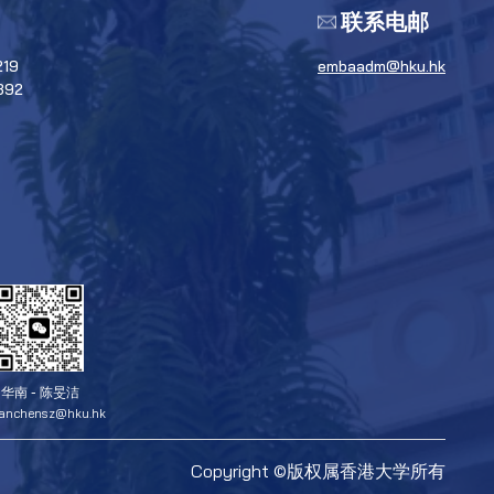
联系电邮
219
embaadm@hku.hk
392
华南 - 陈旻洁
ianchensz@hku.hk
Copyright ©版权属香港大学所有