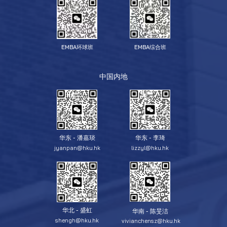
EMBA环球班
EMBA综合班
中国内地
华东 - 潘嘉琰
华东 - 李琦
jyanpan@hku.hk
lizzyl@hku.hk
华北 - 盛虹
华南 - 陈旻洁
shengh@hku.hk
vivianchensz@hku.hk