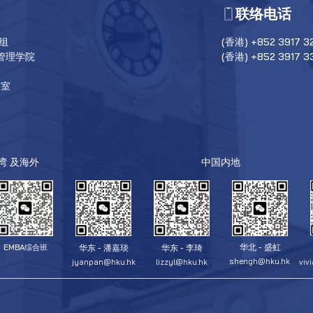
联络电话
目组
(香港) +852 3917 3
管理学院
(香港) +852 3917 3
6室
台湾 及海外
中国内地
华北 - 盛虹
华东 - 潘嘉琰
华东 - 李琦
EMBA综合班
shengh@hku.hk
jyanpan@hku.hk
lizzyl@hku.hk
viv