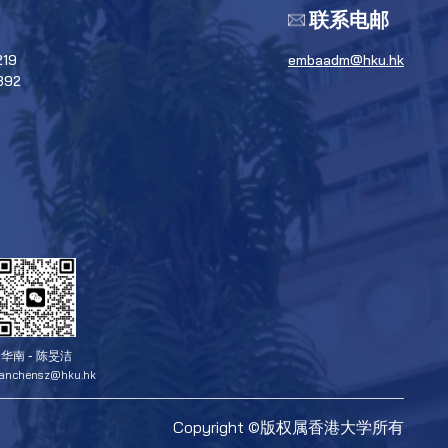
联系电邮
219
embaadm@hku.hk
392
华南 - 陈旻洁
ianchensz@hku.hk
Copyright ©版权属香港大学所有